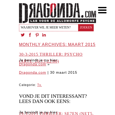
MONTHLY ARCHIVES: MAART 2015
30-3-2015 THRILLER: PSYCHO
Je bevindt je nu hier:
(ARTE, 20:15-22:00)
Dragonda.com
»
Dragonda.com
|
30 maart 2015
Categorie:
Tv.
VOND JE DIT INTERESSANT?
LEES DAN OOK EENS:
Je bevindt je nu hier:
29-3-2015 THRILLER: SE7EN (NET5,