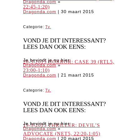
Dragonda.com
»
22:45-1:20)
Dragonda.com
|
30 maart 2015
Categorie:
Tv.
VOND JE DIT INTERESSANT?
LEES DAN OOK EENS:
Je bevindt je nu hier:
20-3-2015 HORROR: CASE 39 (RTL5,
Dragonda.com
»
23:00-1:10)
Dragonda.com
|
21 maart 2015
Categorie:
Tv.
VOND JE DIT INTERESSANT?
LEES DAN OOK EENS:
Je bevindt je nu hier:
19-3-2015 THRILLER: DEVIL’S
Dragonda.com
»
ADVOCATE (NET5, 22:20-1:05)
Dragonda.com
|
20 maart 2015