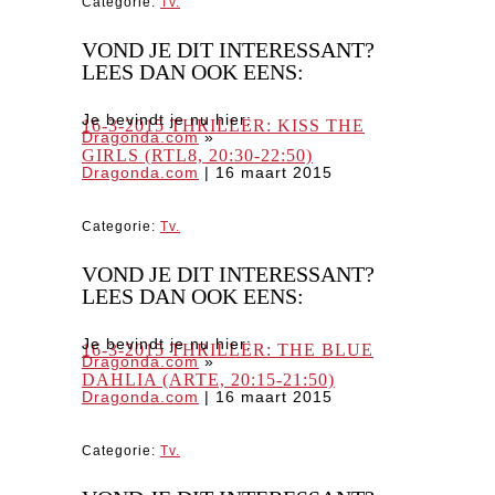
Categorie:
Tv.
VOND JE DIT INTERESSANT?
LEES DAN OOK EENS:
Je bevindt je nu hier:
16-3-2015 THRILLER: KISS THE
Dragonda.com
»
GIRLS (RTL8, 20:30-22:50)
Dragonda.com
|
16 maart 2015
Categorie:
Tv.
VOND JE DIT INTERESSANT?
LEES DAN OOK EENS:
Je bevindt je nu hier:
16-3-2015 THRILLER: THE BLUE
Dragonda.com
»
DAHLIA (ARTE, 20:15-21:50)
Dragonda.com
|
16 maart 2015
Categorie:
Tv.