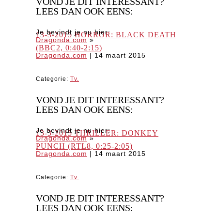
VOND JE DIT INTERESSANT?
LEES DAN OOK EENS:
Je bevindt je nu hier:
13-3-2015 HORROR: BLACK DEATH
Dragonda.com
»
(BBC2, 0:40-2:15)
Dragonda.com
|
14 maart 2015
Categorie:
Tv.
VOND JE DIT INTERESSANT?
LEES DAN OOK EENS:
Je bevindt je nu hier:
13-3-2015 THRILLER: DONKEY
Dragonda.com
»
PUNCH (RTL8, 0:25-2:05)
Dragonda.com
|
14 maart 2015
Categorie:
Tv.
VOND JE DIT INTERESSANT?
LEES DAN OOK EENS: