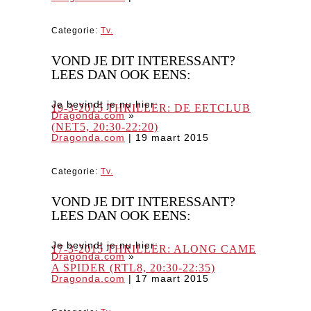
Categorie:
Tv.
VOND JE DIT INTERESSANT?
LEES DAN OOK EENS:
Je bevindt je nu hier:
19-3-2015 THRILLER: DE EETCLUB
Dragonda.com
»
(NET5, 20:30-22:20)
Dragonda.com
|
19 maart 2015
Categorie:
Tv.
VOND JE DIT INTERESSANT?
LEES DAN OOK EENS:
Je bevindt je nu hier:
17-3-2015 THRILLER: ALONG CAME
Dragonda.com
»
A SPIDER (RTL8, 20:30-22:35)
Dragonda.com
|
17 maart 2015