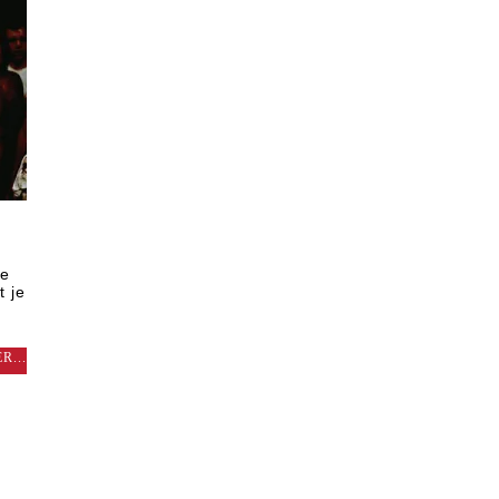
re
t je
R...