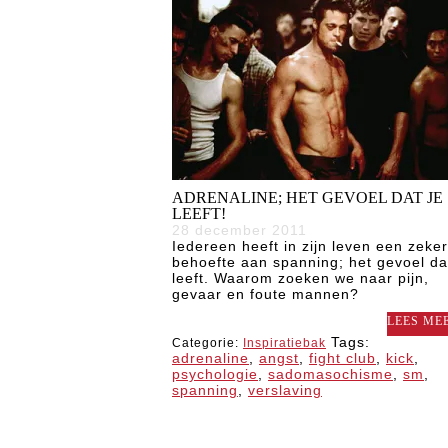
ADRENALINE; HET GEVOEL DAT JE
LEEFT!
28 december 2011
Iedereen heeft in zijn leven een zeke
behoefte aan spanning; het gevoel da
leeft. Waarom zoeken we naar pijn,
gevaar en foute mannen?
LEES MEE
Tags:
Categorie:
Inspiratiebak
adrenaline
,
angst
,
fight club
,
kick
,
psychologie
,
sadomasochisme
,
sm
,
spanning
,
verslaving