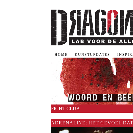
HOME
KUNSTUPDATES
INSPI
WOORD EN BEE
FIGHT CLUB
ADRENALINE; HET GEVOEL DAT
LEEFT!