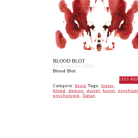
BLOOD BLOT
24 november 2011
Blood Blot
LEES MEE
Tags:
bister
,
Categorie:
Beeld
bloed
,
demon
,
duivel
,
kunst
,
psychiatr
psychologie
,
Satan