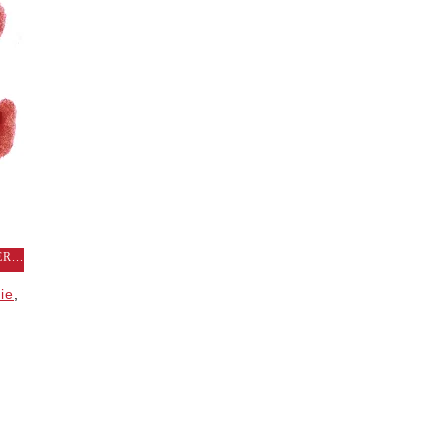
R...
ie
,