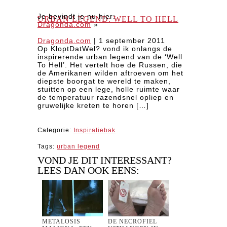
Je bevindt je nu hier:
URBAN LEGEND: WELL TO HELL
Dragonda.com
»
Dragonda.com
|
1 september 2011
Op KloptDatWel? vond ik onlangs de
inspirerende urban legend van de ‘Well
To Hell’. Het vertelt hoe de Russen, die
de Amerikanen wilden aftroeven om het
diepste boorgat te wereld te maken,
stuitten op een lege, holle ruimte waar
de temperatuur razendsnel opliep en
gruwelijke kreten te horen […]
Categorie:
Inspiratiebak
Tags:
urban legend
VOND JE DIT INTERESSANT?
LEES DAN OOK EENS:
METALOSIS
DE NECROFIEL