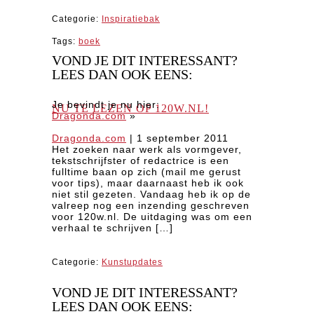
Categorie:
Inspiratiebak
Tags:
boek
VOND JE DIT INTERESSANT?
LEES DAN OOK EENS:
Je bevindt je nu hier:
NU TE LEZEN OP 120W.NL!
Dragonda.com
»
Dragonda.com
|
1 september 2011
Het zoeken naar werk als vormgever,
tekstschrijfster of redactrice is een
fulltime baan op zich (mail me gerust
voor tips), maar daarnaast heb ik ook
niet stil gezeten. Vandaag heb ik op de
valreep nog een inzending geschreven
voor 120w.nl. De uitdaging was om een
verhaal te schrijven […]
Categorie:
Kunstupdates
VOND JE DIT INTERESSANT?
LEES DAN OOK EENS: