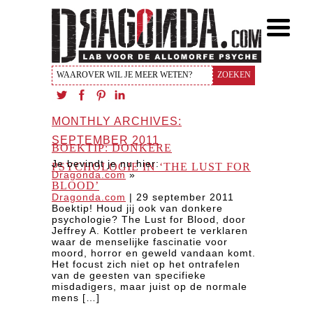
MONTHLY ARCHIVES:
SEPTEMBER 2011
BOEKTIP: DONKERE
Je bevindt je nu hier:
PSYCHOLOGIE IN ‘THE LUST FOR
Dragonda.com
»
BLOOD’
Dragonda.com
|
29 september 2011
Boektip! Houd jij ook van donkere
psychologie? The Lust for Blood, door
Jeffrey A. Kottler probeert te verklaren
waar de menselijke fascinatie voor
moord, horror en geweld vandaan komt.
Het focust zich niet op het ontrafelen
van de geesten van specifieke
misdadigers, maar juist op de normale
mens […]